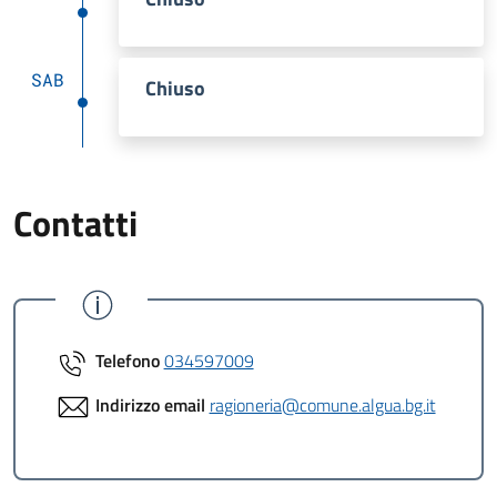
SAB
Chiuso
Contatti
Telefono
034597009
Indirizzo email
ragioneria@comune.algua.bg.it