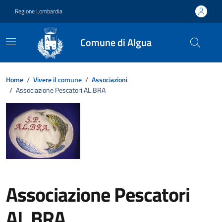
Vai ai contenuti
Vai al footer
Regione Lombardia
Comune di Algua
Home
/
Vivere il comune
/
Associazioni
/
Associazione Pescatori AL.BRA
Associazione Pescatori
AL.BRA