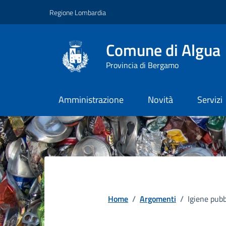
Vai ai contenuti
Vai al footer
Regione Lombardia
Comune di Algua
Provincia di Bergamo
Amministrazione
Novità
Servizi
Home
/
Argomenti
/
Igiene pubb