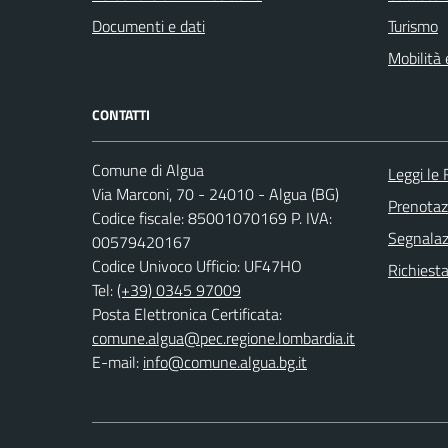
Documenti e dati
Turismo
Mobilità 
CONTATTI
Comune di Algua
Leggi le
Via Marconi, 70 - 24010 - Algua (BG)
Prenota
Codice fiscale: 85001070169 P. IVA:
Segnalazi
00579420167
Codice Univoco Ufficio: UF47HO
Richiesta
Tel:
(+39) 0345 97009
Posta Elettronica Certificata:
comune.algua@pec.regione.lombardia.it
E-mail:
info@comune.algua.bg.it