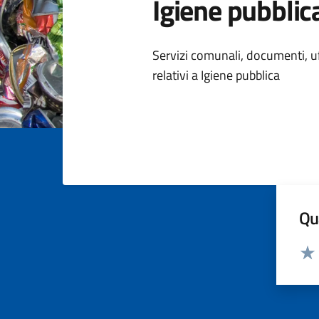
Igiene pubblic
Dettagli della
Servizi comunali, documenti, uff
relativi a Igiene pubblica
Qua
Valut
Valu