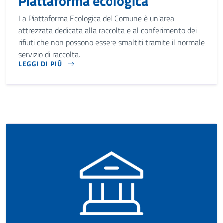
Piattaforma ecologica
La Piattaforma Ecologica del Comune è un'area
attrezzata dedicata alla raccolta e al conferimento dei
rifiuti che non possono essere smaltiti tramite il normale
servizio di raccolta.
LEGGI DI PIÙ
LA PIATTAFORMA ECOLOGICA DEL COMUNE È UN'AREA ATTRE