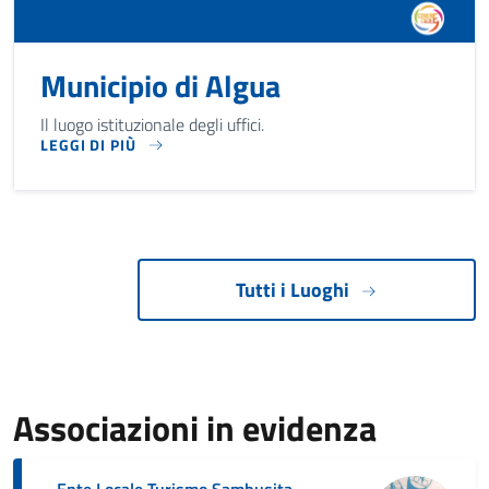
Municipio di Algua
Il luogo istituzionale degli uffici.
LEGGI DI PIÙ
IL LUOGO ISTITUZIONALE DEGLI UFFICI.
Tutti i Luoghi
Associazioni in evidenza
Ente Locale Turismo Sambusita