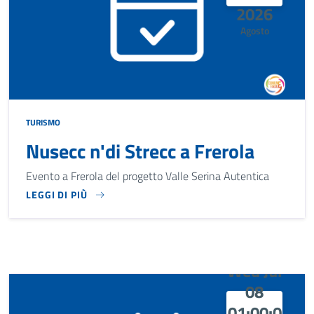
2026
Agosto
TURISMO
Nusecc n'di Strecc a Frerola
Evento a Frerola del progetto Valle Serina Autentica
LEGGI DI PIÙ
EVENTO A FREROLA DEL PROGETTO VALLE SERINA AUTENTI
Wed Jul
08
01:00:0