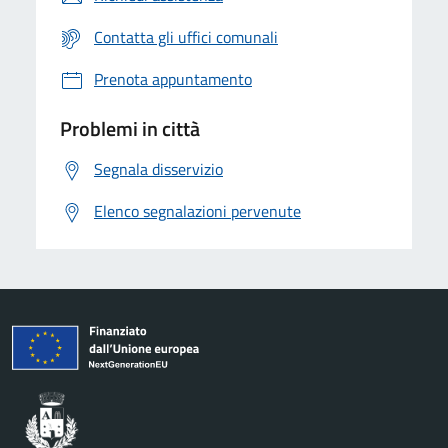
Contatta gli uffici comunali
Prenota appuntamento
Problemi in città
Segnala disservizio
Elenco segnalazioni pervenute