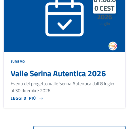
0 CEST
2026
Luglio
TURISMO
Valle Serina Autentica 2026
Eventi del progetto Valle Serina Autentica dall'8 luglio
al 30 dicembre 2026
LEGGI DI PIÙ
EVENTI DEL PROGETTO VALLE SERINA AUTENTICA DALL'8 L