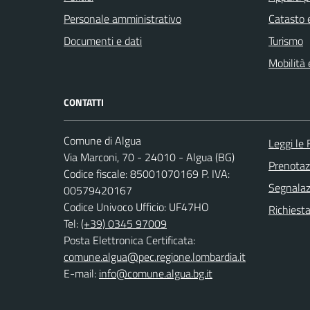
Personale amministrativo
Catasto e
Documenti e dati
Turismo
Mobilità 
CONTATTI
Comune di Algua
Leggi le
Via Marconi, 70 - 24010 - Algua (BG)
Prenota
Codice fiscale: 85001070169 P. IVA:
Segnalazi
00579420167
Codice Univoco Ufficio: UF47HO
Richiesta
Tel:
(+39) 0345 97009
Posta Elettronica Certificata:
comune.algua@pec.regione.lombardia.it
E-mail:
info@comune.algua.bg.it