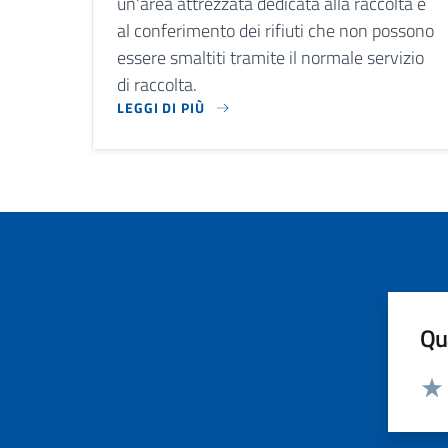
un'area attrezzata dedicata alla raccolta e
al conferimento dei rifiuti che non possono
essere smaltiti tramite il normale servizio
di raccolta.
LEGGI DI PIÙ
LA PIATTAFORMA ECOLOGICA DEL COMUNE È UN'
Qua
Valut
Valu