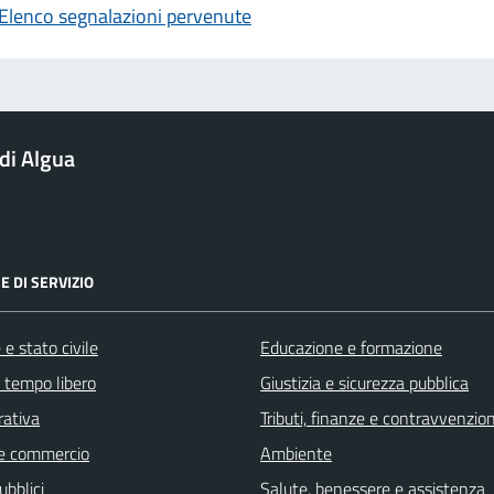
Elenco segnalazioni pervenute
di Algua
E DI SERVIZIO
e stato civile
Educazione e formazione
e tempo libero
Giustizia e sicurezza pubblica
rativa
Tributi, finanze e contravvenzion
e commercio
Ambiente
ubblici
Salute, benessere e assistenza