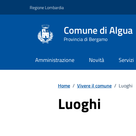
Vai ai contenuti
Vai al footer
Regione Lombardia
Comune di Algua
Provincia di Bergamo
Amministrazione
Novità
Servizi
Home
/
Vivere il comune
/
Luoghi
Luoghi