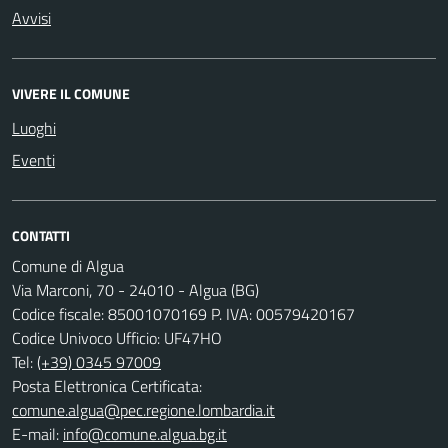
Avvisi
VIVERE IL COMUNE
Luoghi
Eventi
CONTATTI
Comune di Algua
Via Marconi, 70 - 24010 - Algua (BG)
Codice fiscale: 85001070169 P. IVA: 00579420167
Codice Univoco Ufficio: UF47HO
Tel:
(+39) 0345 97009
Posta Elettronica Certificata:
comune.algua@pec.regione.lombardia.it
E-mail:
info@comune.algua.bg.it