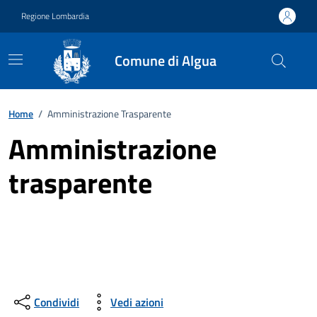
Vai ai contenuti
Vai al footer
Regione Lombardia
Comune di Algua
Home
/
Amministrazione Trasparente
Amministrazione
trasparente
Condividi
Vedi azioni