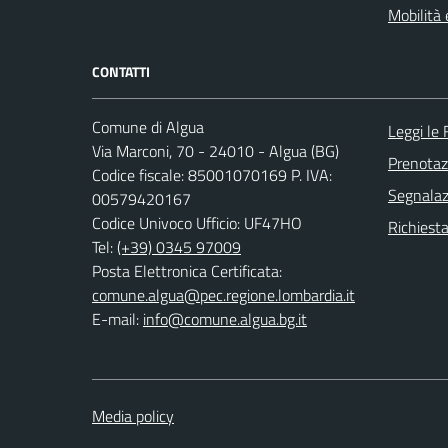
Mobilità 
CONTATTI
Comune di Algua
Leggi le
Via Marconi, 70 - 24010 - Algua (BG)
Prenota
Codice fiscale: 85001070169 P. IVA:
Segnalazi
00579420167
Codice Univoco Ufficio: UF47HO
Richiesta
Tel:
(+39) 0345 97009
Posta Elettronica Certificata:
comune.algua@pec.regione.lombardia.it
E-mail:
info@comune.algua.bg.it
Media policy