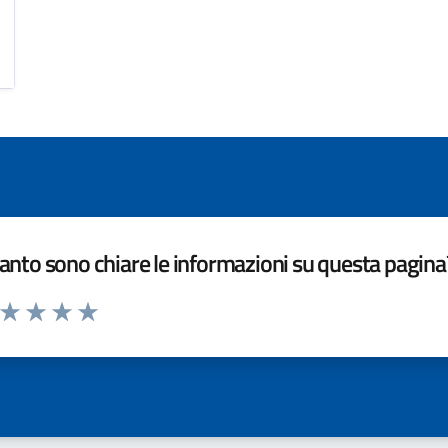
nto sono chiare le informazioni su questa pagina
a da 1 a 5 stelle la pagina
ta 1 stelle su 5
Valuta 2 stelle su 5
Valuta 3 stelle su 5
Valuta 4 stelle su 5
Valuta 5 stelle su 5