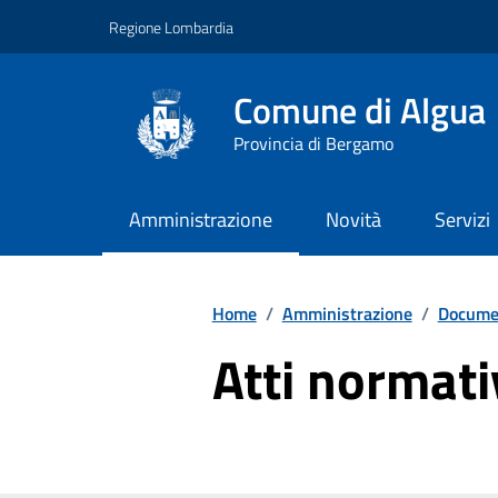
Vai ai contenuti
Vai al footer
Regione Lombardia
Comune di Algua
Provincia di Bergamo
Amministrazione
Novità
Servizi
Home
/
Amministrazione
/
Documen
Atti normati