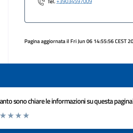
Tel.
+39034597009
Pagina aggiornata il Fri Jun 06 14:55:56 CEST 2
nto sono chiare le informazioni su questa pagina
a da 1 a 5 stelle la pagina
ta 1 stelle su 5
Valuta 2 stelle su 5
Valuta 3 stelle su 5
Valuta 4 stelle su 5
Valuta 5 stelle su 5