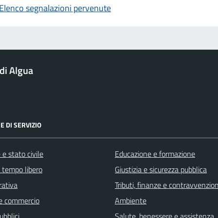
Elenco segnalazioni pervenute
di Algua
E DI SERVIZIO
e stato civile
Educazione e formazione
e tempo libero
Giustizia e sicurezza pubblica
rativa
Tributi, finanze e contravvenzion
e commercio
Ambiente
ubblici
Salute, benessere e assistenza