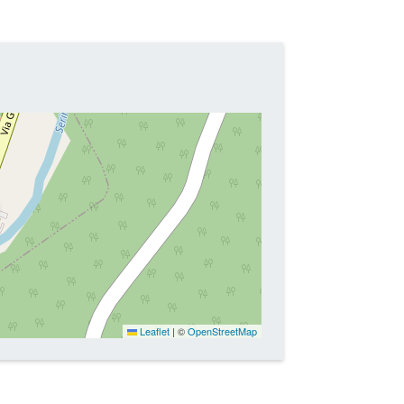
Leaflet
|
©
OpenStreetMap