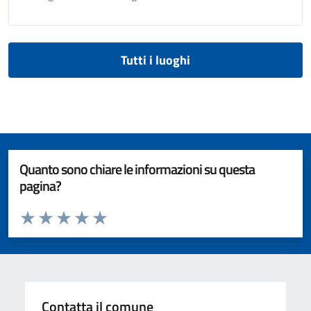
Tutti i luoghi
Quanto sono chiare le informazioni su questa
pagina?
Valuta da 1 a 5 stelle la pagina
Valuta 1 stelle su 5
Valuta 2 stelle su 5
Valuta 3 stelle su 5
Valuta 4 stelle su 5
Valuta 5 stelle su 5
Contatta il comune