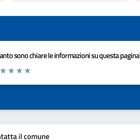
nto sono chiare le informazioni su questa pagina
a da 1 a 5 stelle la pagina
ta 1 stelle su 5
Valuta 2 stelle su 5
Valuta 3 stelle su 5
Valuta 4 stelle su 5
Valuta 5 stelle su 5
tatta il comune