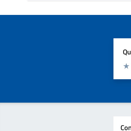
Qua
Valut
Valu
Con