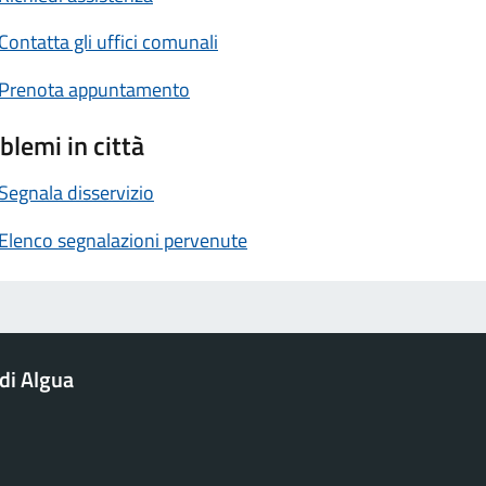
Contatta gli uffici comunali
Prenota appuntamento
blemi in città
Segnala disservizio
Elenco segnalazioni pervenute
di Algua