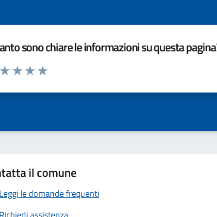
nto sono chiare le informazioni su questa pagina
a da 1 a 5 stelle la pagina
ta 1 stelle su 5
Valuta 2 stelle su 5
Valuta 3 stelle su 5
Valuta 4 stelle su 5
Valuta 5 stelle su 5
tatta il comune
Leggi le domande frequenti
Richiedi assistenza