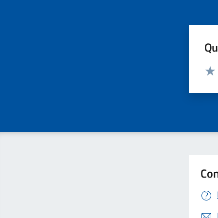
Qua
Valut
Valu
Con