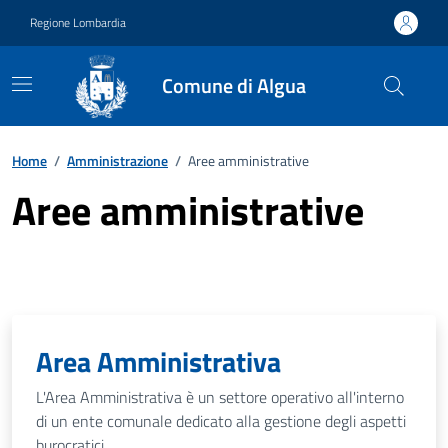
Vai ai contenuti
Vai al footer
Regione Lombardia
Comune di Algua
Home
/
Amministrazione
/
Aree amministrative
Aree amministrative
Area Amministrativa
L'Area Amministrativa è un settore operativo all'interno
di un ente comunale dedicato alla gestione degli aspetti
burocratici