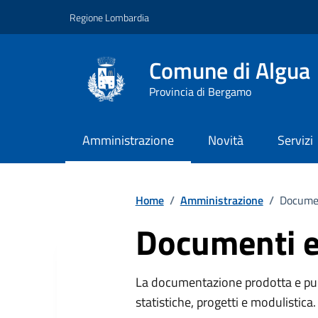
Vai ai contenuti
Vai al footer
Regione Lombardia
Comune di Algua
Provincia di Bergamo
Amministrazione
Novità
Servizi
Home
/
Amministrazione
/
Documen
Documenti e
La documentazione prodotta e pub
statistiche, progetti e modulistica.