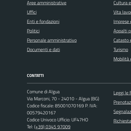
Aree amministrative
Cultura 
Uffici
Vita lavo
Enti e fondazioni
Imprese 
Politici
Appalti p
Personale amministrativo
Catasto e
Documenti e dati
Turismo
Mobilità 
CONTATTI
Comune di Algua
Leggi le
Via Marconi, 70 - 24010 - Algua (BG)
Prenota
Codice fiscale: 85001070169 P. IVA:
Segnalazi
00579420167
Codice Univoco Ufficio: UF47HO
Richiesta
Tel:
(+39) 0345 97009