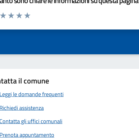
nto sono chiare le informazioni su questa pagina
a da 1 a 5 stelle la pagina
ta 1 stelle su 5
Valuta 2 stelle su 5
Valuta 3 stelle su 5
Valuta 4 stelle su 5
Valuta 5 stelle su 5
tatta il comune
Leggi le domande frequenti
Richiedi assistenza
Contatta gli uffici comunali
Prenota appuntamento