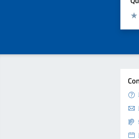
Qua
Valut
Valu
Con