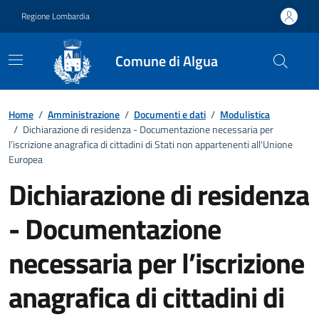
Vai ai contenuti
Vai al footer
Regione Lombardia
Comune di Algua
Dettagli del documento
Home
/
Amministrazione
/
Documenti e dati
/
Modulistica
/
Dichiarazione di residenza - Documentazione necessaria per
l’iscrizione anagrafica di cittadini di Stati non appartenenti all'Unione
Europea
Dichiarazione di residenza
- Documentazione
necessaria per l’iscrizione
anagrafica di cittadini di