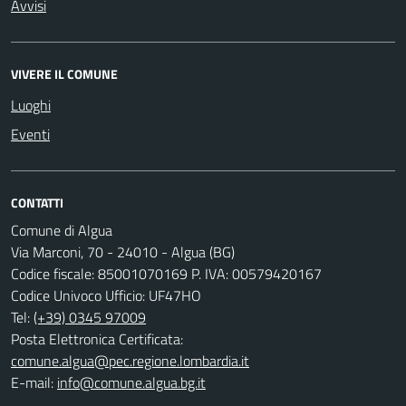
Avvisi
VIVERE IL COMUNE
Luoghi
Eventi
CONTATTI
Comune di Algua
Via Marconi, 70 - 24010 - Algua (BG)
Codice fiscale: 85001070169 P. IVA: 00579420167
Codice Univoco Ufficio: UF47HO
Tel:
(+39) 0345 97009
Posta Elettronica Certificata:
comune.algua@pec.regione.lombardia.it
E-mail:
info@comune.algua.bg.it