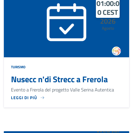
01:00:0
0 CEST
2026
Agosto
TURISMO
Nusecc n'di Strecc a Frerola
Evento a Frerola del progetto Valle Serina Autentica
LEGGI DI PIÙ
EVENTO A FREROLA DEL PROGETTO VALLE SERINA AUTENTI
Wed Jul