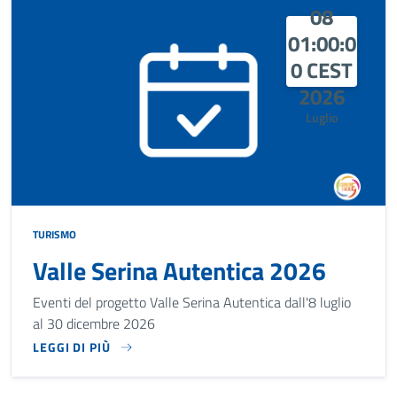
08
01:00:0
0 CEST
2026
Luglio
TURISMO
Valle Serina Autentica 2026
Eventi del progetto Valle Serina Autentica dall'8 luglio
al 30 dicembre 2026
LEGGI DI PIÙ
EVENTI DEL PROGETTO VALLE SERINA AUTENTICA DALL'8 L