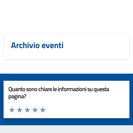
Archivio eventi
Quanto sono chiare le informazioni su questa
pagina?
Valuta da 1 a 5 stelle la pagina
Valuta 1 stelle su 5
Valuta 2 stelle su 5
Valuta 3 stelle su 5
Valuta 4 stelle su 5
Valuta 5 stelle su 5