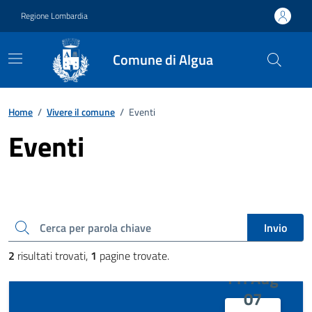
Vai ai contenuti
Vai al footer
Regione Lombardia
Comune di Algua
Home
/
Vivere il comune
/
Eventi
Eventi
Cerca una parola chiave
Invio
2
risultati trovati,
1
pagine trovate.
Fri Aug
07