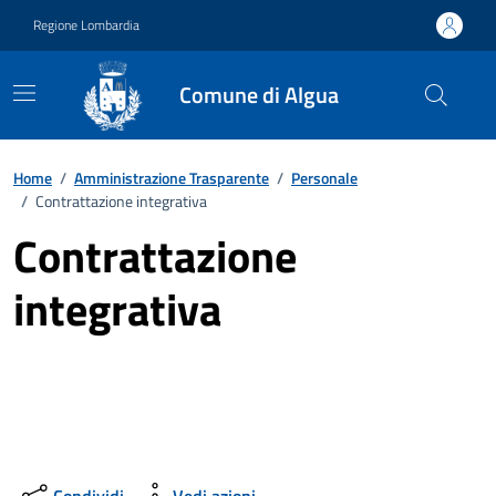
Vai ai contenuti
Vai al footer
Regione Lombardia
Comune di Algua
Home
/
Amministrazione Trasparente
/
Personale
/
Contrattazione integrativa
Contrattazione
integrativa