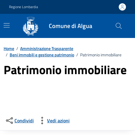
Vai ai contenuti
Vai al footer
Regione Lombardia
Comune di Algua
Home
/
Amministrazione Trasparente
/
Beni immobili e gestione patrimonio
/
Patrimonio immobiliare
Patrimonio immobiliare
Condividi
Vedi azioni