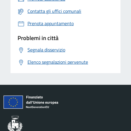
Contatta gli uffici comunali
Prenota appuntamento
Problemi in città
Segnala disservizio
Elenco segnalazioni pervenute