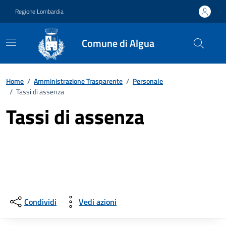
Vai ai contenuti
Vai al footer
Regione Lombardia
Comune di Algua
Home
/
Amministrazione Trasparente
/
Personale
/
Tassi di assenza
Tassi di assenza
Condividi
Vedi azioni