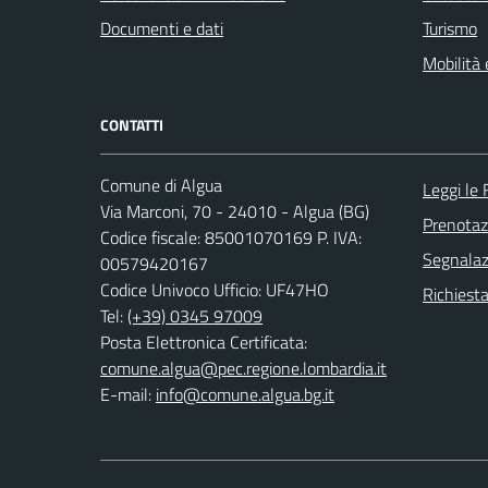
Documenti e dati
Turismo
Mobilità 
CONTATTI
Comune di Algua
Leggi le
Via Marconi, 70 - 24010 - Algua (BG)
Prenota
Codice fiscale: 85001070169 P. IVA:
Segnalazi
00579420167
Codice Univoco Ufficio: UF47HO
Richiesta
Tel:
(+39) 0345 97009
Posta Elettronica Certificata:
comune.algua@pec.regione.lombardia.it
E-mail:
info@comune.algua.bg.it