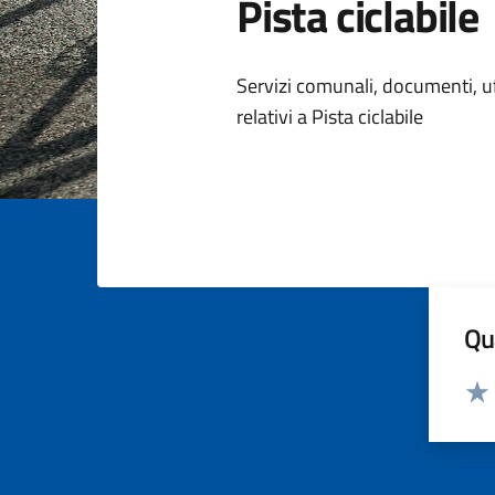
Pista ciclabile
Dettagli della
Servizi comunali, documenti, uff
relativi a Pista ciclabile
Qua
Valut
Valu