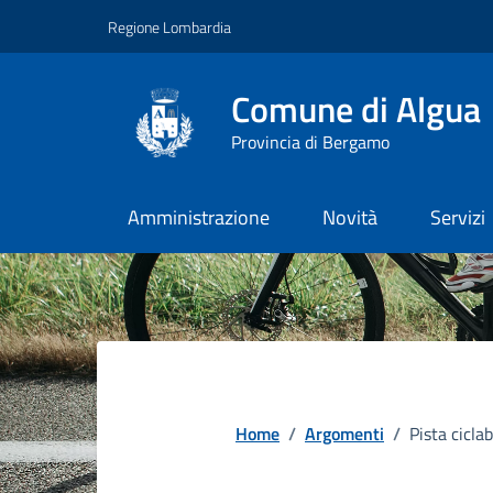
Vai ai contenuti
Vai al footer
Regione Lombardia
Comune di Algua
Provincia di Bergamo
Amministrazione
Novità
Servizi
Home
/
Argomenti
/
Pista ciclab