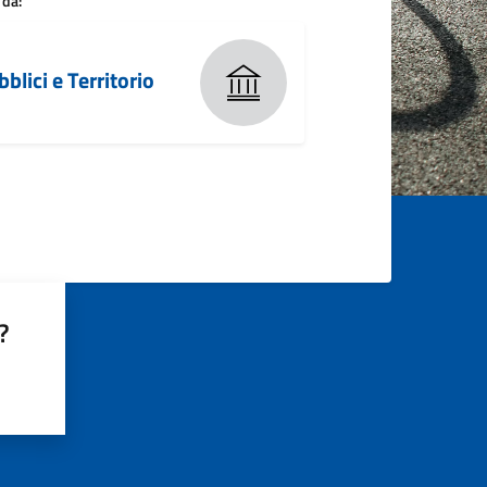
 da:
blici e Territorio
?