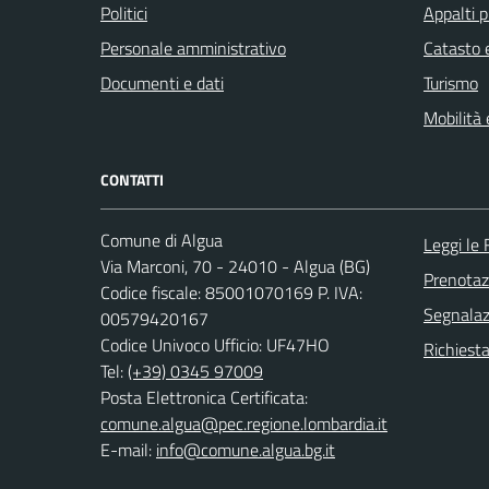
Politici
Appalti p
Personale amministrativo
Catasto e
Documenti e dati
Turismo
Mobilità 
CONTATTI
Comune di Algua
Leggi le
Via Marconi, 70 - 24010 - Algua (BG)
Prenota
Codice fiscale: 85001070169 P. IVA:
Segnalazi
00579420167
Codice Univoco Ufficio: UF47HO
Richiesta
Tel:
(+39) 0345 97009
Posta Elettronica Certificata:
comune.algua@pec.regione.lombardia.it
E-mail:
info@comune.algua.bg.it