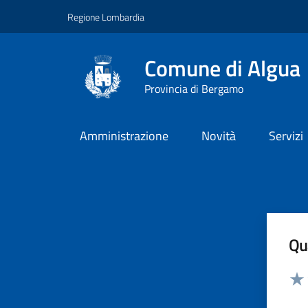
Vai ai contenuti
Vai al footer
Regione Lombardia
Comune di Algua
Provincia di Bergamo
Amministrazione
Novità
Servizi
Qua
Valut
Valu