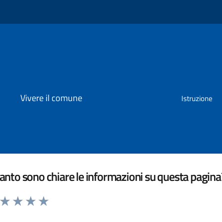
Vivere il comune
Istruzione
nto sono chiare le informazioni su questa pagina
a da 1 a 5 stelle la pagina
ta 1 stelle su 5
Valuta 2 stelle su 5
Valuta 3 stelle su 5
Valuta 4 stelle su 5
Valuta 5 stelle su 5