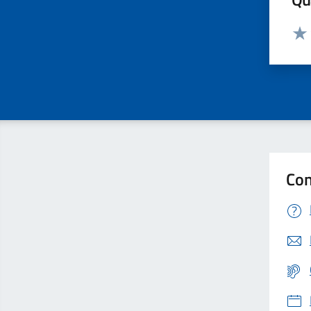
Valut
Valu
Con