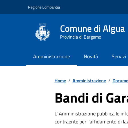
Vai ai contenuti
Vai al footer
Regione Lombardia
Comune di Algua
Provincia di Bergamo
Amministrazione
Novità
Servizi
Home
/
Amministrazione
/
Documen
Bandi di Gar
L' Amministrazione pubblica le info
contraente per l'affidamento di lavo