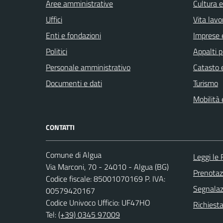
Aree amministrative
Cultura 
Uffici
Vita lavo
Enti e fondazioni
Imprese 
Politici
Appalti p
Personale amministrativo
Catasto e
Documenti e dati
Turismo
Mobilità 
CONTATTI
Comune di Algua
Leggi le
Via Marconi, 70 - 24010 - Algua (BG)
Prenota
Codice fiscale: 85001070169 P. IVA:
Segnalazi
00579420167
Codice Univoco Ufficio: UF47HO
Richiesta
Tel:
(+39) 0345 97009