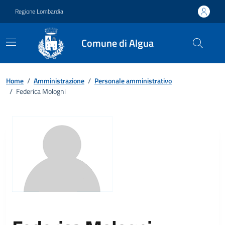
Vai ai contenuti
Vai al footer
Regione Lombardia
Comune di Algua
Home
/
Amministrazione
/
Personale amministrativo
/
Federica Mologni