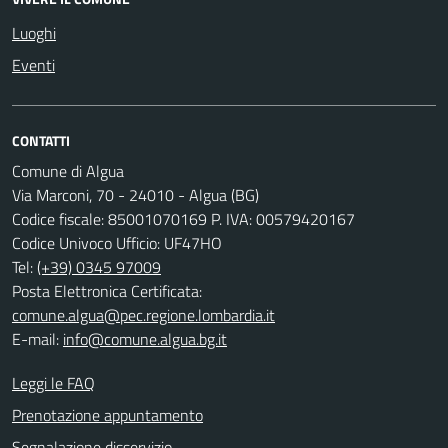
Luoghi
Eventi
CONTATTI
Comune di Algua
Via Marconi, 70 - 24010 - Algua (BG)
Codice fiscale: 85001070169 P. IVA: 00579420167
Codice Univoco Ufficio: UF47HO
Tel:
(+39) 0345 97009
Posta Elettronica Certificata:
comune.algua@pec.regione.lombardia.it
E-mail:
info@comune.algua.bg.it
Leggi le FAQ
Prenotazione appuntamento
Segnalazione disservizio