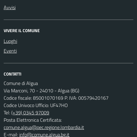
Avvisi
VIVERE IL COMUNE
Luoghi
Eventi
CONTATTI
Comune di Algua
Via Marconi, 70 - 24010 - Algua (BG)
Codice fiscale: 85001070169 P. IVA: 00579420167
Codice Univoco Ufficio: UF47HO
Tel:
(+39) 0345 97009
Posta Elettronica Certificata:
comune.algua@pec.regione.lombardia.it
E-mail:
info@comune.algua.bg.it