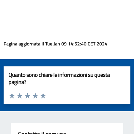
Pagina aggiornata il Tue Jan 09 14:52:40 CET 2024
Quanto sono chiare le informazioni su questa
pagina?
Valuta da 1 a 5 stelle la pagina
Valuta 1 stelle su 5
Valuta 2 stelle su 5
Valuta 3 stelle su 5
Valuta 4 stelle su 5
Valuta 5 stelle su 5
Contatta il comune