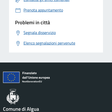
Prenota appuntamento
Problemi in città
Segnala disservizio
Elenco segnalazioni pervenute
Comune di Algua