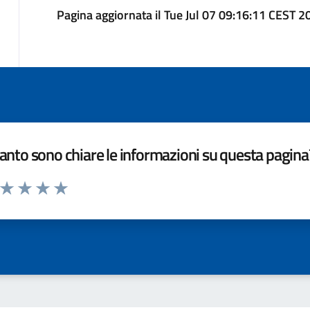
Pagina aggiornata il Tue Jul 07 09:16:11 CEST 2
nto sono chiare le informazioni su questa pagina
a da 1 a 5 stelle la pagina
ta 1 stelle su 5
Valuta 2 stelle su 5
Valuta 3 stelle su 5
Valuta 4 stelle su 5
Valuta 5 stelle su 5