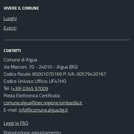
VIVERE IL COMUNE
Luoghi
Eventi
CONTATTI
Comune di Algua
Via Marconi, 70 - 24010 - Algua (BG)
Codice fiscale: 85001070169 P. IVA: 00579420167
Codice Univoco Ufficio: UF47HO
Tel:
(+39) 0345 97009
Posta Elettronica Certificata:
comune.algua@pec.regione.lombardia.it
E-mail:
info@comune.algua.bg.it
Leggi le FAQ
Prenotazione appuntamento