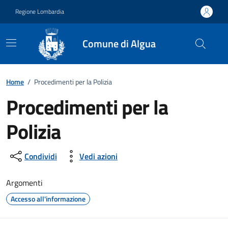
Vai ai contenuti
Vai al footer
Regione Lombardia
Comune di Algua
Home
/
Procedimenti per la Polizia
Procedimenti per la
Polizia
Condividi
Vedi azioni
Argomenti
Accesso all'informazione