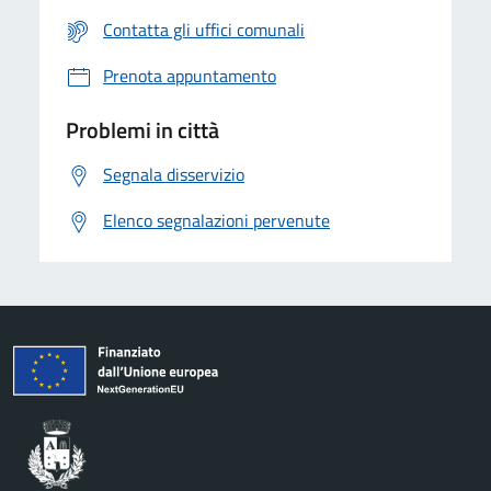
Contatta gli uffici comunali
Prenota appuntamento
Problemi in città
Segnala disservizio
Elenco segnalazioni pervenute