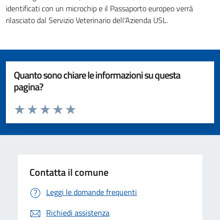
identificati con un microchip e il Passaporto europeo verrà
rilasciato dal Servizio Veterinario dell'Azienda USL.
Quanto sono chiare le informazioni su questa
pagina?
Valuta da 1 a 5 stelle la pagina
Valuta 1 stelle su 5
Valuta 2 stelle su 5
Valuta 3 stelle su 5
Valuta 4 stelle su 5
Valuta 5 stelle su 5
Contatta il comune
Leggi le domande frequenti
Richiedi assistenza