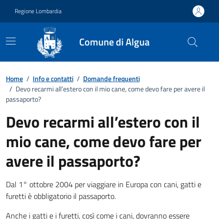
Vai ai contenuti
Vai al footer
Regione Lombardia
Comune di Algua
Dettagli FAQ
Home
/
Info e contatti
/
Domande frequenti
/
Devo recarmi all’estero con il mio cane, come devo fare per avere il
passaporto?
Devo recarmi all’estero con il
mio cane, come devo fare per
avere il passaporto?
Dal 1° ottobre 2004 per viaggiare in Europa con cani, gatti e
furetti è obbligatorio il passaporto.
Anche i gatti e i furetti, così come i cani, dovranno essere