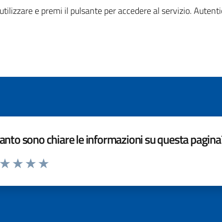
 utilizzare e premi il pulsante per accedere al servizio. Autent
nto sono chiare le informazioni su questa pagina
a da 1 a 5 stelle la pagina
ta 1 stelle su 5
Valuta 2 stelle su 5
Valuta 3 stelle su 5
Valuta 4 stelle su 5
Valuta 5 stelle su 5