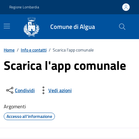
Vai ai contenuti
Vai al footer
Regione Lombardia
Comune di Algua
Home
/
Info e contatti
/
Scarica l'app comunale
Scarica l'app comunale
Condividi
Vedi azioni
Argomenti
Accesso all'informazione