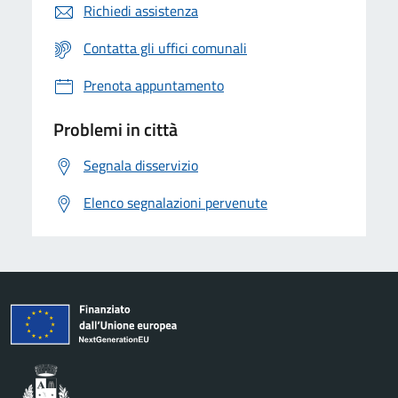
Richiedi assistenza
Contatta gli uffici comunali
Prenota appuntamento
Problemi in città
Segnala disservizio
Elenco segnalazioni pervenute