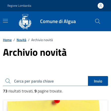
Vai ai contenuti
Vai al footer
Regione Lombardia
Comune di Algua
Home
/
Novità
/
Archivio novità
Archivio novità
Cerca una parola chiave
Invio
73
risultati trovati,
9
pagine trovate.