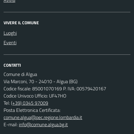
Avvisi
VIVERE IL COMUNE
Luoghi
Eventi
CONTATTI
Comune di Algua
Via Marconi, 70 - 24010 - Algua (BG)
Codice fiscale: 85001070169 P. IVA: 00579420167
Codice Univoco Ufficio: UF47HO
Tel:
(+39) 0345 97009
Posta Elettronica Certificata:
comune.algua@pec.regione.lombardia.it
E-mail:
info@comune.algua.bg.it