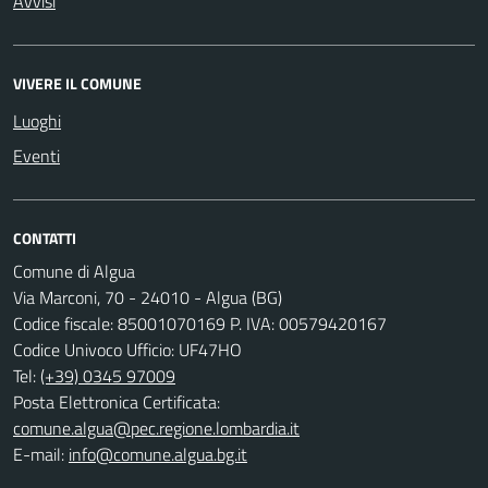
Avvisi
VIVERE IL COMUNE
Luoghi
Eventi
CONTATTI
Comune di Algua
Via Marconi, 70 - 24010 - Algua (BG)
Codice fiscale: 85001070169 P. IVA: 00579420167
Codice Univoco Ufficio: UF47HO
Tel:
(+39) 0345 97009
Posta Elettronica Certificata:
comune.algua@pec.regione.lombardia.it
E-mail:
info@comune.algua.bg.it