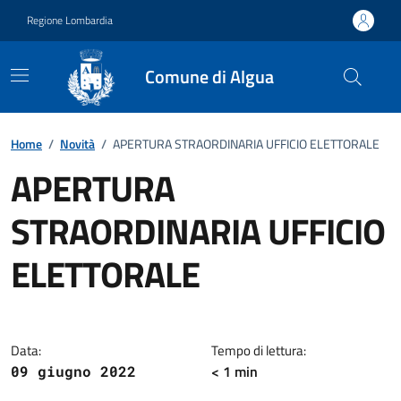
Vai ai contenuti
Vai al footer
Regione Lombardia
Comune di Algua
Home
/
Novità
/
APERTURA STRAORDINARIA UFFICIO ELETTORALE
APERTURA
STRAORDINARIA UFFICIO
ELETTORALE
Dettagli della notizia
Data:
Tempo di lettura:
< 1 min
09 giugno 2022