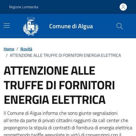
Vai ai contenuti
Vai al footer
Regione Lombardia
Comune di Algua
Home
/
Novità
/
ATTENZIONE ALLE TRUFFE DI FORNITORI ENERGIA ELETTRICA
ATTENZIONE ALLE
TRUFFE DI FORNITORI
ENERGIA ELETTRICA
Dettagli della notizia
Il Comune di Algua informa che sono giunte segnalazioni
all’ente da parte di privati cittadini raggiunti da call center che
propongono la stipula di contratti di fornitura di energia elettrica
promettendo tariffe agevolate in virtù di convenzioni con il