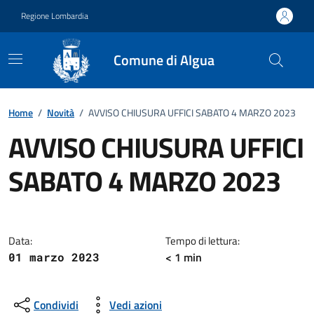
Vai ai contenuti
Vai al footer
Regione Lombardia
Comune di Algua
Home
/
Novità
/
AVVISO CHIUSURA UFFICI SABATO 4 MARZO 2023
AVVISO CHIUSURA UFFICI
SABATO 4 MARZO 2023
Dettagli della notizia
Data:
Tempo di lettura:
< 1 min
01 marzo 2023
Condividi
Vedi azioni