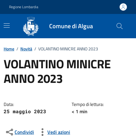
Vai ai contenuti
Vai al footer
Regione Lombardia
Comune di Algua
Home
/
Novità
/
VOLANTINO MINICRE ANNO 2023
VOLANTINO MINICRE
ANNO 2023
Dettagli della notizia
Data:
Tempo di lettura:
< 1 min
25 maggio 2023
Condividi
Vedi azioni