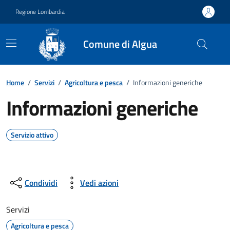
Vai ai contenuti
Vai al footer
Regione Lombardia
Comune di Algua
Home
/
Servizi
/
Agricoltura e pesca
/
Informazioni generiche
Informazioni generiche
Servizio attivo
Condividi
Vedi azioni
Servizi
Agricoltura e pesca