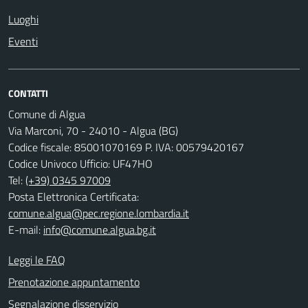
Luoghi
Eventi
CONTATTI
Comune di Algua
Via Marconi, 70 - 24010 - Algua (BG)
Codice fiscale: 85001070169 P. IVA: 00579420167
Codice Univoco Ufficio: UF47HO
Tel:
(+39) 0345 97009
Posta Elettronica Certificata:
comune.algua@pec.regione.lombardia.it
E-mail:
info@comune.algua.bg.it
Leggi le FAQ
Prenotazione appuntamento
Segnalazione disservizio