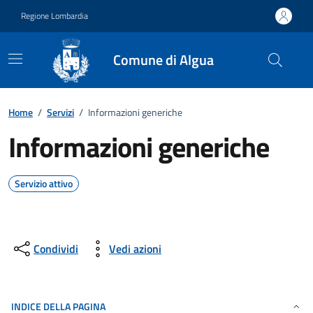
Vai ai contenuti
Vai al footer
Regione Lombardia
Comune di Algua
Home
/
Servizi
/
Informazioni generiche
Informazioni generiche
Servizio attivo
Condividi
Vedi azioni
INDICE DELLA PAGINA