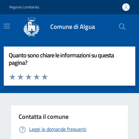
Vai ai contenuti
Vai al footer
Regione Lombardia
Comune di Algua
Quanto sono chiare le informazioni su questa
pagina?
Valuta da 1 a 5 stelle la pagina
Valuta 1 stelle su 5
Valuta 2 stelle su 5
Valuta 3 stelle su 5
Valuta 4 stelle su 5
Valuta 5 stelle su 5
Contatta il comune
Leggi le domande frequenti