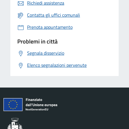
Richiedi assistenza
Contatta gli uffici comunali
Prenota appuntamento
Problemi in città
Segnala disservizio
Elenco segnalazioni pervenute