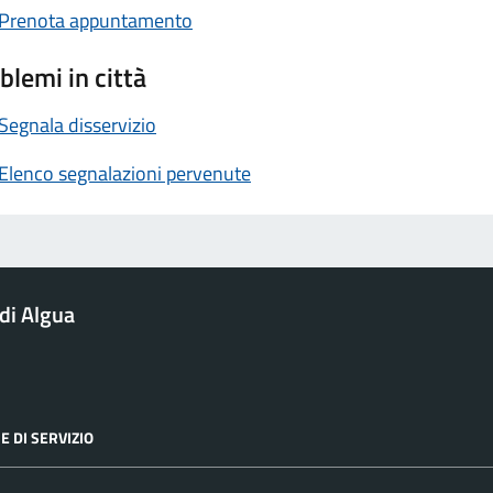
Prenota appuntamento
blemi in città
Segnala disservizio
Elenco segnalazioni pervenute
di Algua
E DI SERVIZIO