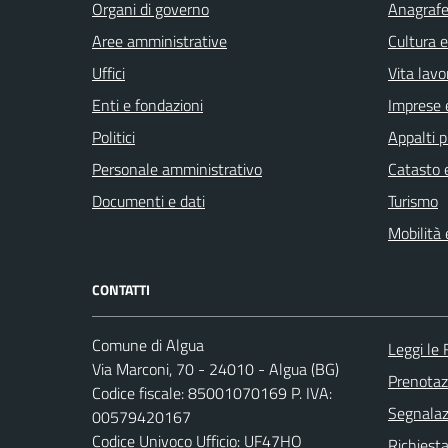
Organi di governo
Anagrafe 
Aree amministrative
Cultura 
Uffici
Vita lavo
Enti e fondazioni
Imprese 
Politici
Appalti p
Personale amministrativo
Catasto e
Documenti e dati
Turismo
Mobilità 
CONTATTI
Comune di Algua
Leggi le
Via Marconi, 70 - 24010 - Algua (BG)
Prenota
Codice fiscale: 85001070169 P. IVA:
Segnalazi
00579420167
Codice Univoco Ufficio: UF47HO
Richiesta