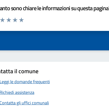
nto sono chiare le informazioni su questa pagina
a da 1 a 5 stelle la pagina
ta 1 stelle su 5
Valuta 2 stelle su 5
Valuta 3 stelle su 5
Valuta 4 stelle su 5
Valuta 5 stelle su 5
tatta il comune
Leggi le domande frequenti
Richiedi assistenza
Contatta gli uffici comunali