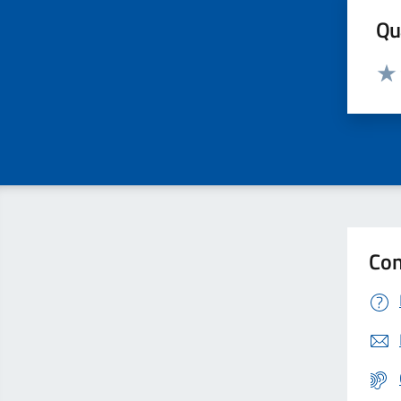
Qua
Valut
Valu
Con