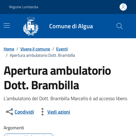
Vai ai contenuti
Vai al footer
Regione Lombardia
Comune di Algua
Home
/
Vivere il comune
/
Eventi
/
Apertura ambulatorio Dott. Brambilla
Apertura ambulatorio
Dott. Brambilla
Dettagli della notizia
L’ambulatorio del Dott. Brambilla Marcello è ad accesso libero.
Condividi
Vedi azioni
Argomenti