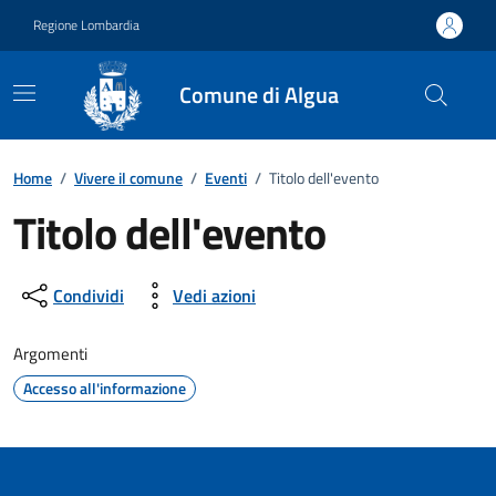
Vai ai contenuti
Vai al footer
Regione Lombardia
Comune di Algua
Home
/
Vivere il comune
/
Eventi
/
Titolo dell'evento
Titolo dell'evento
Dettagli della notizia
Condividi
Vedi azioni
Argomenti
Accesso all'informazione