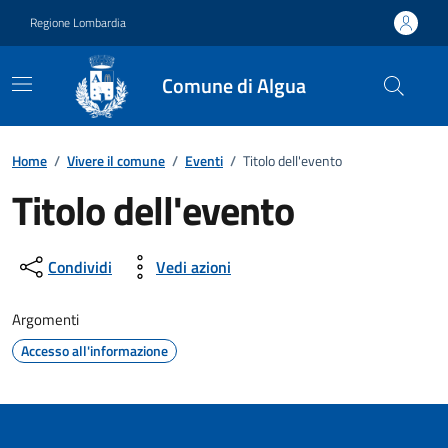
Vai ai contenuti
Vai al footer
Regione Lombardia
Comune di Algua
Home
/
Vivere il comune
/
Eventi
/
Titolo dell'evento
Titolo dell'evento
Dettagli della notizia
Condividi
Vedi azioni
Argomenti
Accesso all'informazione