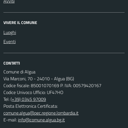
Avvisi
VIVERE IL COMUNE
Luoghi
Eventi
CONTATTI
Comune di Algua
Via Marconi, 70 - 24010 - Algua (BG)
Codice fiscale: 85001070169 P. IVA: 00579420167
Codice Univoco Ufficio: UF47HO
Tel:
(+39) 0345 97009
Posta Elettronica Certificata:
comune.algua@pec.regione.lombardia.it
E-mail:
info@comune.algua.bg.it