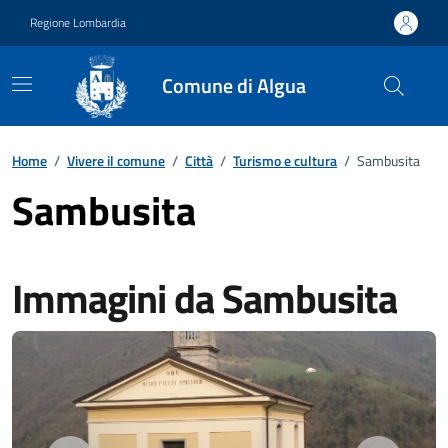
Vai ai contenuti
Vai al footer
Regione Lombardia
Comune di Algua
Home
/
Vivere il comune
/
Città
/
Turismo e cultura
/
Sambusita
Sambusita
Immagini da Sambusita