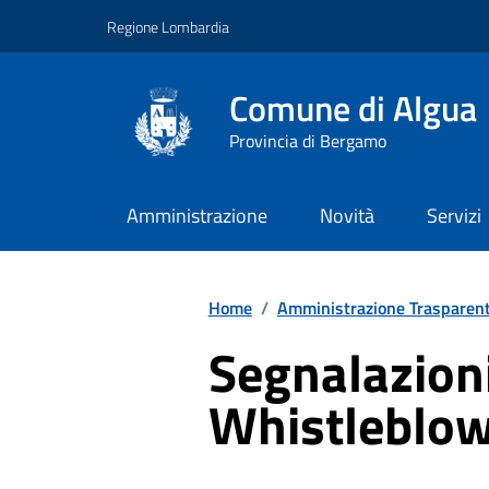
Vai ai contenuti
Vai al footer
Regione Lombardia
Comune di Algua
Provincia di Bergamo
Amministrazione
Novità
Servizi
Home
/
Amministrazione Trasparen
Segnalazioni 
Whistleblo