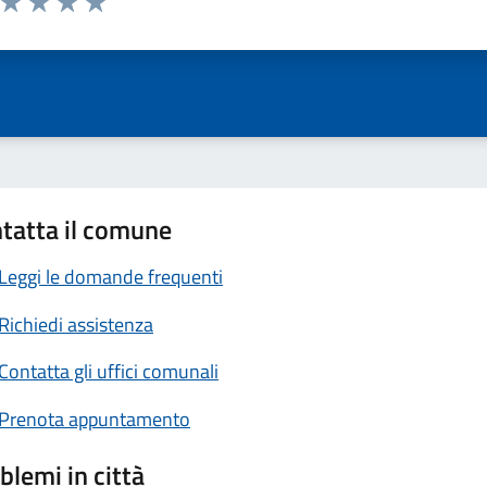
ta 1 stelle su 5
Valuta 2 stelle su 5
Valuta 3 stelle su 5
Valuta 4 stelle su 5
Valuta 5 stelle su 5
tatta il comune
Leggi le domande frequenti
Richiedi assistenza
Contatta gli uffici comunali
Prenota appuntamento
blemi in città