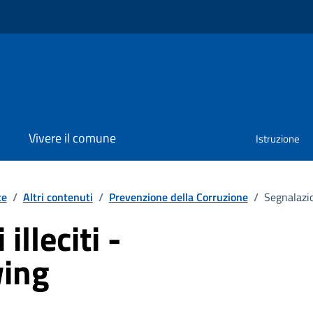
Vivere il comune
Istruzione
te
/
Altri contenuti
/
Prevenzione della Corruzione
/
Segnalazio
illeciti -
wing