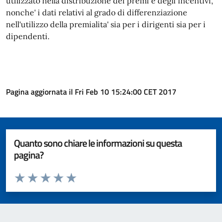
utilizzato nella distribuzione dei premi e degli incentivi,
nonche' i dati relativi al grado di differenziazione
nell'utilizzo della premialita' sia per i dirigenti sia per i
dipendenti.
Pagina aggiornata il Fri Feb 10 15:24:00 CET 2017
Quanto sono chiare le informazioni su questa
pagina?
Valuta da 1 a 5 stelle la pagina
Valuta 1 stelle su 5
Valuta 2 stelle su 5
Valuta 3 stelle su 5
Valuta 4 stelle su 5
Valuta 5 stelle su 5